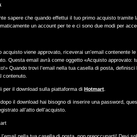
k
nte sapere che quando effettui il tuo primo acquisto tramite 
omaticamente un account per te e ci sono due modi per acce
o acquisto viene approvato, riceverai un’email contenente le 
to. Questa email avrà come oggetto «Acquisto approvato: tu
o!» Quando trovi l’email nella tua casella di posta, definisc
l contenuto.
li per il download sulla piattaforma di
Hotmart
.
dopo il download hai bisogno di inserire una password, questa
gistrato all’atto dell’acquisto.
art
 l’email nella tua casella di posta, non preoccuparti! Devi so